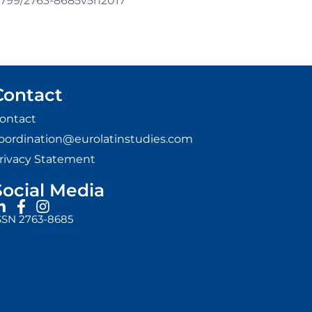
.51799/2763-8685v5n2017
Contact
ontact
oordination@eurolatinstudies.com
rivacy Statement
Social Media
SSN 2763-8685