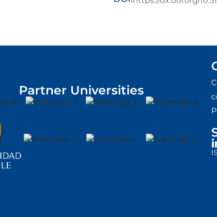
https://dx.doi.org/10
C
Partner Universities
c
P
I