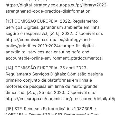
https://digital-strategy.ec.europa.eu/pt/library/2022-
strengthened-code-practice-disinformation.
[
13
]
COMISSÃO EUROPEIA. 2022. Regulamento
Serviços Digitais: garantir um ambiente em linha
seguro e responsável, [
S. l.
], 2022. Disponível em:
https://commission.europa.eu/strategy-and-
policy/priorities-2019-2024/europe-fit-digital-
age/digital-services-act-ensuring-safe-and-
accountable-online-environment_pt#documentos.
[
14
]
COMISSÃO EUROPEIA. 25 abril 2023.
Regulamento Serviços Digitais: Comissão designa
primeiro conjunto de plataformas em linha e
motores de pesquisa em linha de muito grande
dimensão, [
S. l.
], 25 abr. 2023. Disponível em:
https://ec.europa.eu/commission/presscorner/detail/pt/
[15]
STF,
Recursos Extraordinários 1.037.396 e
1.057.258 – Temas 533 e 987, Repercussão Geral.