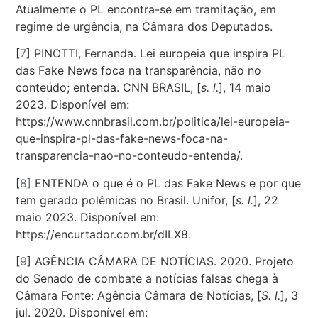
Atualmente o PL encontra-se em tramitação, em
regime de urgência, na Câmara dos Deputados.
[
7
] PINOTTI, Fernanda. Lei europeia que inspira PL
das Fake News foca na transparência, não no
conteúdo; entenda. CNN BRASIL, [
s. l.
], 14 maio
2023. Disponível em:
https://www.cnnbrasil.com.br/politica/lei-europeia-
que-inspira-pl-das-fake-news-foca-na-
transparencia-nao-no-conteudo-entenda/.
[
8]
ENTENDA o que é o PL das Fake News e por que
tem gerado polêmicas no Brasil. Unifor, [
s. l.
], 22
maio 2023. Disponível em:
https://encurtador.com.br/dILX8.
[
9
] AGÊNCIA CÂMARA DE NOTÍCIAS. 2020. Projeto
do Senado de combate a notícias falsas chega à
Câmara Fonte: Agência Câmara de Notícias, [
S. l.
], 3
jul. 2020. Disponível em: