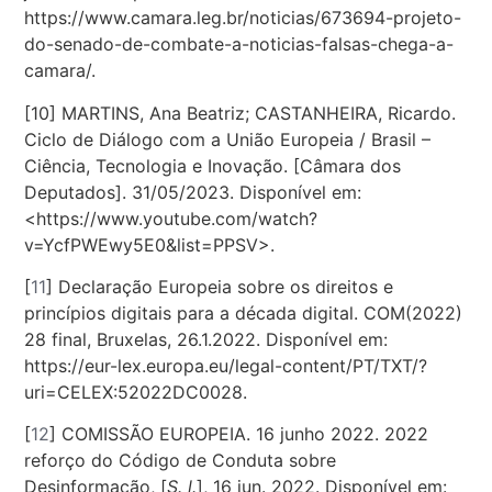
https://www.camara.leg.br/noticias/673694-projeto-
do-senado-de-combate-a-noticias-falsas-chega-a-
camara/.
[10] MARTINS, Ana Beatriz; CASTANHEIRA, Ricardo.
Ciclo de Diálogo com a União Europeia / Brasil –
Ciência, Tecnologia e Inovação. [Câmara dos
Deputados]. 31/05/2023. Disponível em:
<https://www.youtube.com/watch?
v=YcfPWEwy5E0&list=PPSV>.
[
11
]
Declaração Europeia sobre os direitos e
princípios digitais para a década digital. COM(2022)
28 final, Bruxelas, 26.1.2022. Disponível em:
https://eur-lex.europa.eu/legal-content/PT/TXT/?
uri=CELEX:52022DC0028.
[
12
]
COMISSÃO EUROPEIA. 16 junho 2022. 2022
reforço do Código de Conduta sobre
Desinformação, [
S. l.
], 16 jun. 2022. Disponível em: