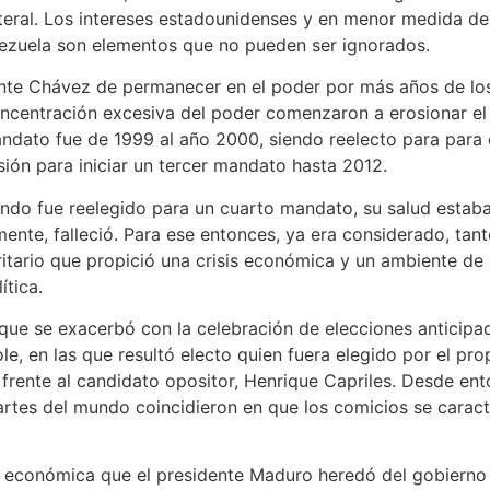
lateral. Los intereses estadounidenses y en menor medida de
ezuela son elementos que no pueden ser ignorados.
dente Chávez de permanecer en el poder por más años de lo
concentración excesiva del poder comenzaron a erosionar el 
ndato fue de 1999 al año 2000, siendo reelecto para para 
ión para iniciar un tercer mandato hasta 2012.
ndo fue reelegido para un cuarto mandato, su salud estaba
ente, falleció. Para ese entonces, ya era considerado, tant
ritario que propició una crisis económica y un ambiente d
ítica.
a que se exacerbó con la celebración de elecciones anticip
le, en las que resultó electo quien fuera elegido por el pr
rente al candidato opositor, Henrique Capriles. Desde ent
artes del mundo coincidieron en que los comicios se caract
s económica que el presidente Maduro heredó del gobierno