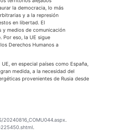
s territorios alejados
aurar la democracia, lo más
itrarias y a la represión
stos en libertad. El
as y medios de comunicación
. Por eso, la UE sigue
a los Derechos Humanos a
a UE, en especial países como España,
gran medida, a la necesidad del
ergéticas provenientes de Rusia desde
OS/20240816_COMU044.aspx
.
16225450.shtml
.