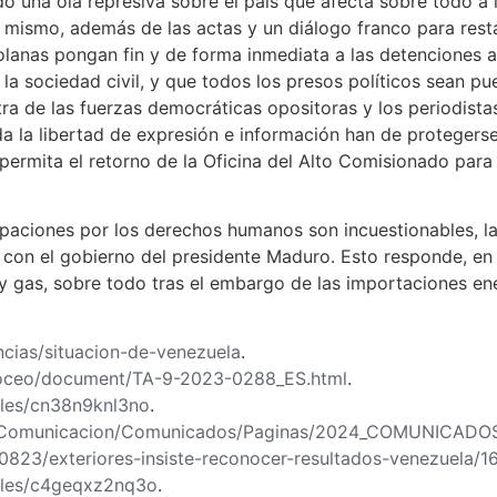
 una ola represiva sobre el país que afecta sobre todo a lo
 mismo, además de las actas y un diálogo franco para rest
lanas pongan fin y de forma inmediata a las detenciones arb
a sociedad civil, y que todos los presos políticos sean pue
ra de las fuerzas democráticas opositoras y los periodist
da la libertad de expresión e información han de protegerse
permita el retorno de la Oficina del Alto Comisionado par
upaciones por los derechos humanos son incuestionables, l
 con el gobierno del presidente Maduro. Esto responde, en 
 y gas, sobre todo tras el embargo de las importaciones en
cias/situacion-de-venezuela
.
/doceo/document/TA-9-2023-0288_ES.html
.
les/cn38n9knl3no
.
/es/Comunicacion/Comunicados/Paginas/2024_COMUNICAD
40823/exteriores-insiste-reconocer-resultados-venezuela/
cles/c4geqxz2nq3o
.