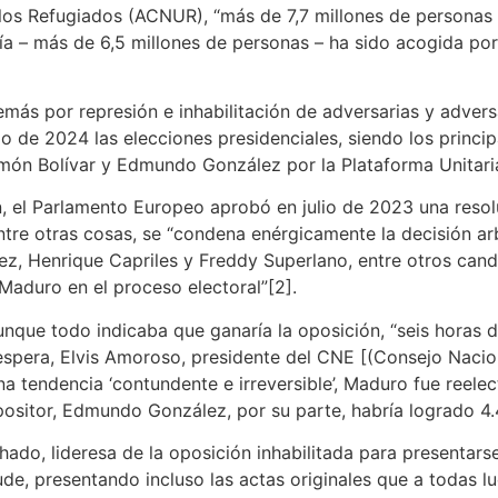
los Refugiados (ACNUR), “más de 7,7 millones de personas
ía – más de 6,5 millones de personas – ha sido acogida por
más por represión e inhabilitación de adversarias y advers
o de 2024 las elecciones presidenciales, siendo los princi
imón Bolívar y Edmundo González por la Plataforma Unitar
ión, el Parlamento Europeo aprobó en julio de 2023 una reso
tre otras cosas, se “condena enérgicamente la decisión arbi
, Henrique Capriles y Freddy Superlano, entre otros candid
 Maduro en el proceso electoral”[2].
nque todo indicaba que ganaría la oposición, “seis horas de
espera, Elvis Amoroso, presidente del CNE [(Consejo Nacio
a tendencia ‘contundente e irreversible’, Maduro fue reele
opositor, Edmundo González, por su parte, habría logrado 4
hado, lideresa de la oposición inhabilitada para presentar
, presentando incluso las actas originales que a todas luce