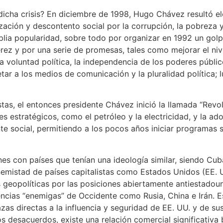
dicha crisis? En diciembre de 1998, Hugo Chávez resultó e
ación y descontento social por la corrupción, la pobreza 
lia popularidad, sobre todo por organizar en 1992 un golpe
ez y por una serie de promesas, tales como mejorar el nive
a voluntad política, la independencia de los poderes públic
tar a los medios de comunicación y la pluralidad política; 
tas, el entonces presidente Chávez inició la llamada “Revo
es estratégicos, como el petróleo y la electricidad, y la a
te social, permitiendo a los pocos años iniciar programas
ones con países que tenían una ideología similar, siendo Cub
nemistad de países capitalistas como Estados Unidos (EE. U
s geopolíticas por las posiciones abiertamente antiestadou
cias “enemigas” de Occidente como Rusia, China e Irán. E
as directas a la influencia y seguridad de EE. UU. y de su
os desacuerdos, existe una relación comercial significativa