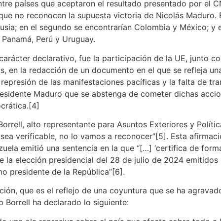
ntre países que aceptaron el resultado presentado por el 
 que no reconocen la supuesta victoria de Nicolás Maduro. E
sia; en el segundo se encontrarían Colombia y México; y e
, Panamá, Perú y Uruguay.
arácter declarativo, fue la participación de la UE, junto c
s, en la redacción de un documento en el que se refleja un
epresión de las manifestaciones pacíficas y la falta de tra
 presidente Maduro que se abstenga de cometer dichas accio
crática.[4]
Borrell, alto representante para Asuntos Exteriores y Políti
ea verificable, no lo vamos a reconocer”[5]. Esta afirmac
ela emitió una sentencia en la que “[…] ‘certifica de forma
de la elección presidencial del 28 de julio de 2024 emitidos
presidente de la República’’[6].
ación, que es el reflejo de una coyuntura que se ha agrav
 Borrell ha declarado lo siguiente: