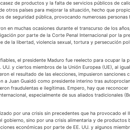
scasez de productos y la falta de servicios públicos de ca
e otros países para mejorar la situación, hecho que propici
pos de seguridad pública, provocando numerosas personas he
ron en muchas ocasiones durante el transcurso de los años
tigación por parte de la Corte Penal Internacional por la p
de la libertad, violencia sexual, tortura y persecución pol
iables, el presidente Maduro fue reelecto para ocupar la pr
 UU. y ciertos miembros de la Unión Europea (UE), al igu
ron el resultado de las elecciones, impusieron sanciones 
n a Juan Guaidó como presidente interino tras autoproclama
eron fraudulentas e ilegítimas. Empero, hay que reconocer 
rnacional, especialmente de sus aliados tradicionales (Bol
zado por una crisis sin precedentes que ha provocado el 
l gobierno, sino por una crisis alimentaria y de productos 
nciones económicas por parte de EE. UU. y algunos miembr