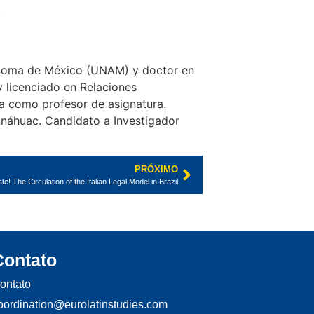
.
tónoma de México (UNAM) y doctor en
y licenciado en Relaciones
ña como profesor de asignatura.
Anáhuac. Candidato a Investigador
PRÓXIMO
The Circulation of the Italian Legal Model in Brazil
Contato
ontato
oordination@eurolatinstudies.com