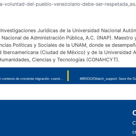
la-voluntad-del-pueblo-venezolano-debe-ser-respetada_es
e Investigaciones Jurídicas de la Universidad Nacional Au
o Nacional de Administración Pública, A.C. (INAP). Maestro 
iencias Políticas y Sociales de la UNAM, donde se desempe
d Iberoamericana (Ciudad de México) y de la Universidad 
 Humanidades, Ciencias y Tecnologías (CONAHCYT).
Book Launch: “Derecho de familia internacional en un contexto de creciente migración: cuestiones vinculadas con el reglamento 2019/1111”
#BRIDGEWatch_support: Save the Date! 
C
c