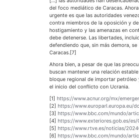
[…] las autoridades han desencadenado
del foco mediático de Caracas. Ahora
urgente es que las autoridades venezo
contra miembros de la oposición y de l
hostigamiento y las amenazas en cont
debe detenerse. Las libertades, inclui
defendiendo que, sin más demora, se 
Caracas.[7]
Ahora bien, a pesar de que las preoc
buscan mantener una relación estable
bloque regional de importar petróleo
el inicio del conflicto con Ucrania.
[1]
https://www.acnur.org/mx/emergen
[2]
https://www.europarl.europa.eu
[3]
https://www.bbc.com/mundo/artic
[4]
https://www.exteriores.gob.es
[5]
https://www.rtve.es/noticias/202
[6]
https://www.bbc.com/mundo/arti