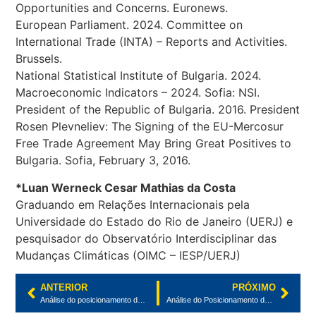
Opportunities and Concerns. Euronews.
European Parliament. 2024. Committee on
International Trade (INTA) – Reports and Activities.
Brussels.
National Statistical Institute of Bulgaria. 2024.
Macroeconomic Indicators – 2024. Sofia: NSI.
President of the Republic of Bulgaria. 2016. President
Rosen Plevneliev: The Signing of the EU-Mercosur
Free Trade Agreement May Bring Great Positives to
Bulgaria. Sofia, February 3, 2016.
*Luan Werneck Cesar Mathias da Costa
Graduando em Relações Internacionais pela
Universidade do Estado do Rio de Janeiro (UERJ) e
pesquisador do Observatório Interdisciplinar das
Mudanças Climáticas (OIMC – IESP/UERJ)
ANTERIOR
PRÓXIMO
Análise do posicionamento da Bélgica frente ao Capítulo de Comércio e Desenvolvimento Sustentável (TSD) do Acordo de Associação UE-Mercosul
Análise do Posicionamento da República da Croácia frente ao Capítulo de Comércio e Desenvolvimento Sustentável (TSD) do Acordo de Associação UE-Mercosul