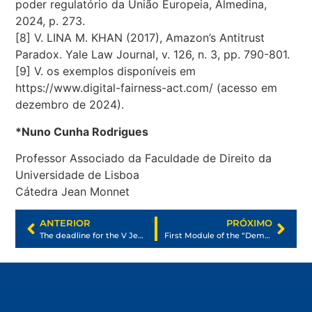
poder regulatório da União Europeia, Almedina,
2024, p. 273.
[8] V. LINA M. KHAN (2017), Amazon’s Antitrust
Paradox. Yale Law Journal, v. 126, n. 3, pp. 790-801.
[9] V. os exemplos disponíveis em
https://www.digital-fairness-act.com/ (acesso em
dezembro de 2024).
*Nuno Cunha Rodrigues
Professor Associado da Faculdade de Direito da
Universidade de Lisboa
Cátedra Jean Monnet
ANTERIOR
PRÓXIMO
The deadline for the V Jean Monnet Social Science Prize on topics related to “The globalisation of EU values and democracy” is approaching!
First Module of the “Democracy Building in Latin America” Training Course Now Available!